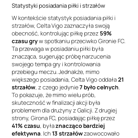
Statystyki posiadania piłki i strzałów
W kontekście statystyk posiadania piłki i
strzałów, Celta Vigo zaznaczyła swoją
obecność, kontrolując piłkę przez
59%
czasu gry
w spotkaniu przeciwko Gironie FC.
Ta przewaga w posiadaniu piłki była
znacząca, sugerując próbę narzucenia
swojego tempa gry i kontrolowania
przebiegu meczu. Jednakże, mimo
większego posiadania, Celta Vigo oddała
21
strzałów
, z czego jedynie
7 było celnych
.
To pokazuje, że mimo wielu prób,
skuteczność w finalizacji akcji była
problemem dla drużyny z Galicji. Z drugiej
strony, Girona FC, posiadając piłkę przez
41% czasu
, była
znacząco bardziej
efektywna
. Ich
13 strzałów
zaowocowało