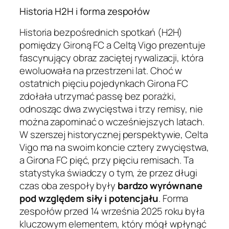
Historia H2H i forma zespołów
Historia bezpośrednich spotkań (H2H)
pomiędzy Gironą FC a Celtą Vigo prezentuje
fascynujący obraz zaciętej rywalizacji, która
ewoluowała na przestrzeni lat. Choć w
ostatnich pięciu pojedynkach Girona FC
zdołała utrzymać passę bez porażki,
odnosząc dwa zwycięstwa i trzy remisy, nie
można zapominać o wcześniejszych latach.
W szerszej historycznej perspektywie, Celta
Vigo ma na swoim koncie cztery zwycięstwa,
a Girona FC pięć, przy pięciu remisach. Ta
statystyka świadczy o tym, że przez długi
czas oba zespoły były
bardzo wyrównane
pod względem siły i potencjału
. Forma
zespołów przed 14 września 2025 roku była
kluczowym elementem, który mógł wpłynąć