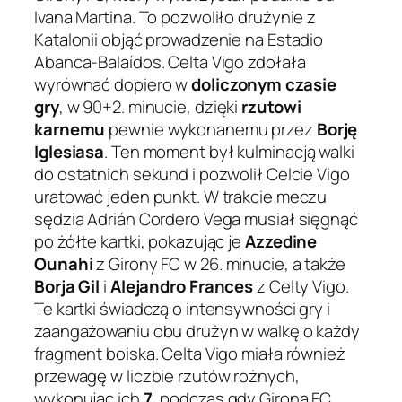
Ivana Martina. To pozwoliło drużynie z
Katalonii objąć prowadzenie na Estadio
Abanca-Balaídos. Celta Vigo zdołała
wyrównać dopiero w
doliczonym czasie
gry
, w 90+2. minucie, dzięki
rzutowi
karnemu
pewnie wykonanemu przez
Borję
Iglesiasa
. Ten moment był kulminacją walki
do ostatnich sekund i pozwolił Celcie Vigo
uratować jeden punkt. W trakcie meczu
sędzia Adrián Cordero Vega musiał sięgnąć
po żółte kartki, pokazując je
Azzedine
Ounahi
z Girony FC w 26. minucie, a także
Borja Gil
i
Alejandro Frances
z Celty Vigo.
Te kartki świadczą o intensywności gry i
zaangażowaniu obu drużyn w walkę o każdy
fragment boiska. Celta Vigo miała również
przewagę w liczbie rzutów rożnych,
wykonując ich
7
, podczas gdy Girona FC