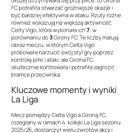
dłużej utrzymywała się przy piłce, to Girona
FC potrafiła stwarzać groźniejsze okazje i
być bardziej efektywna w ataku. Rzuty rożne
również wskazują na większą aktywność
Celty Vigo, która wykonała ich
7
, w
porównaniu do
3
Girony FC. Te liczby malują
obraz meczu, w którym Celta Vigo
próbowała narzucić swój styl gry poprzez
kontrolę piłki i ataki, ale Girona FC
skutecznie kontrowała i potrafiła zagrozić
bramce przeciwnika.
Kluczowe momenty i wyniki
La Liga
Mecz pomiędzy Celta Vigo a Gironą FC,
rozegrany w ramach 4. kolejki La Liga sezonu
2025/26, dostarczył wielu zwrotów akcji i