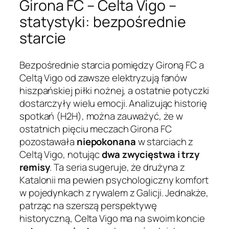
Girona FC – Celta Vigo –
statystyki: bezpośrednie
starcie
Bezpośrednie starcia pomiędzy Gironą FC a
Celtą Vigo od zawsze elektryzują fanów
hiszpańskiej piłki nożnej, a ostatnie potyczki
dostarczyły wielu emocji. Analizując historię
spotkań (H2H), można zauważyć, że w
ostatnich pięciu meczach Girona FC
pozostawała
niepokonana
w starciach z
Celtą Vigo, notując
dwa zwycięstwa i trzy
remisy
. Ta seria sugeruje, że drużyna z
Katalonii ma pewien psychologiczny komfort
w pojedynkach z rywalem z Galicji. Jednakże,
patrząc na szerszą perspektywę
historyczną, Celta Vigo ma na swoim koncie