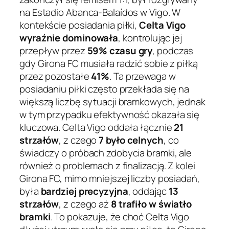
na Estadio Abanca-Balaídos w Vigo. W
kontekście posiadania piłki,
Celta Vigo
wyraźnie dominowała
, kontrolując jej
przepływ przez
59% czasu gry
, podczas
gdy Girona FC musiała radzić sobie z piłką
przez pozostałe
41%
. Ta przewaga w
posiadaniu piłki często przekłada się na
większą liczbę sytuacji bramkowych, jednak
w tym przypadku efektywność okazała się
kluczowa. Celta Vigo oddała łącznie
21
strzałów
, z czego
7 było celnych
, co
świadczy o próbach zdobycia bramki, ale
również o problemach z finalizacją. Z kolei
Girona FC, mimo mniejszej liczby posiadań,
była
bardziej precyzyjna
, oddając
13
strzałów
, z czego aż
8 trafiło w światło
bramki
. To pokazuje, że choć Celta Vigo