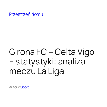
Przejdź
do
Przestrzeń domu
treści
Girona FC – Celta Vigo
– statystyki: analiza
meczu La Liga
Autor:
w
Sport