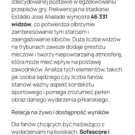
zdecydowanej postawie w egzekwowaniu
przepisów gry. Frekwencja na stadionie
Estádio José Alvalade wyniosła
46 331
widzów
, co potwierdza olbrzymie
zainteresowanie tym starciem i
zaangażowanie kibiców. Duża liczba widzów
na trybunach zawsze dodaje prestiżu
meczowi i tworzy niepowtarzalną atmosferę,
która może mieć wpływ na postawę
zawodników. Analiza tych elementów, takich
jak osoba sędziego czy liczba fanów,
stanowi ważny aspekt kontekstu
sportowego i pomaga zrozumieć pełen
obraz danego wydarzenia piłkarskiego.
Relacja na żywo i dostępność wyników
Dla fanów chcących być na bieżąco z
wydarzeniami na boiskach,
Sofascore i