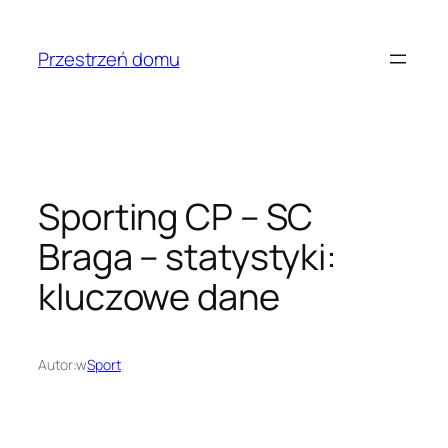
Przejdź
do
Przestrzeń domu
treści
Sporting CP – SC
Braga – statystyki:
kluczowe dane
Autor:
w
Sport