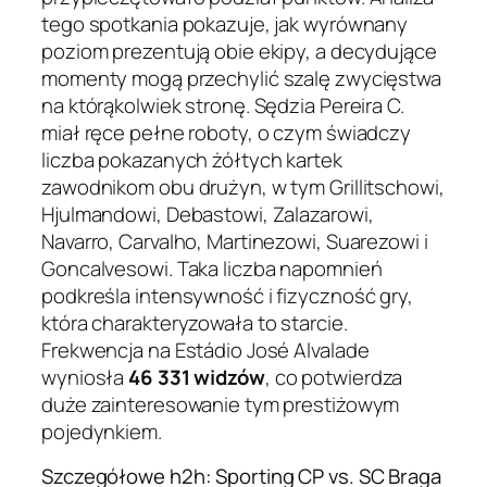
tego spotkania pokazuje, jak wyrównany
poziom prezentują obie ekipy, a decydujące
momenty mogą przechylić szalę zwycięstwa
na którąkolwiek stronę. Sędzia Pereira C.
miał ręce pełne roboty, o czym świadczy
liczba pokazanych żółtych kartek
zawodnikom obu drużyn, w tym Grillitschowi,
Hjulmandowi, Debastowi, Zalazarowi,
Navarro, Carvalho, Martinezowi, Suarezowi i
Goncalvesowi. Taka liczba napomnień
podkreśla intensywność i fizyczność gry,
która charakteryzowała to starcie.
Frekwencja na Estádio José Alvalade
wyniosła
46 331 widzów
, co potwierdza
duże zainteresowanie tym prestiżowym
pojedynkiem.
Szczegółowe h2h: Sporting CP vs. SC Braga