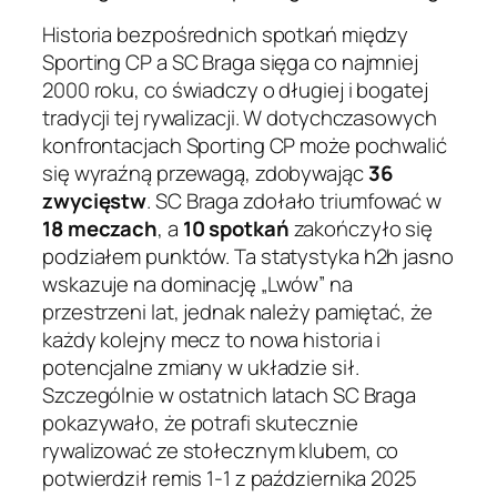
Historia bezpośrednich spotkań między
Sporting CP a SC Braga sięga co najmniej
2000 roku, co świadczy o długiej i bogatej
tradycji tej rywalizacji. W dotychczasowych
konfrontacjach Sporting CP może pochwalić
się wyraźną przewagą, zdobywając
36
zwycięstw
. SC Braga zdołało triumfować w
18 meczach
, a
10 spotkań
zakończyło się
podziałem punktów. Ta statystyka h2h jasno
wskazuje na dominację „Lwów” na
przestrzeni lat, jednak należy pamiętać, że
każdy kolejny mecz to nowa historia i
potencjalne zmiany w układzie sił.
Szczególnie w ostatnich latach SC Braga
pokazywało, że potrafi skutecznie
rywalizować ze stołecznym klubem, co
potwierdził remis 1-1 z października 2025