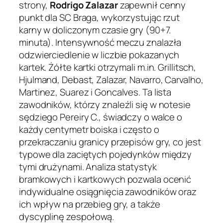
strony,
Rodrigo Zalazar
zapewnił cenny
punkt dla SC Braga, wykorzystując rzut
karny w doliczonym czasie gry (90+7.
minuta). Intensywność meczu znalazła
odzwierciedlenie w liczbie pokazanych
kartek. Żółte kartki otrzymali m.in. Grillitsch,
Hjulmand, Debast, Zalazar, Navarro, Carvalho,
Martinez, Suarez i Goncalves. Ta lista
zawodników, którzy znaleźli się w notesie
sędziego Pereiry C., świadczy o walce o
każdy centymetr boiska i często o
przekraczaniu granicy przepisów gry, co jest
typowe dla zaciętych pojedynków między
tymi drużynami. Analiza statystyk
bramkowych i kartkowych pozwala ocenić
indywidualne osiągnięcia zawodników oraz
ich wpływ na przebieg gry, a także
dyscyplinę zespołową.