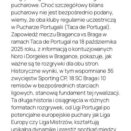
pucharowe. Choć szczegółowy bilans
pucharowy nie jest bezpośrednio podany,
wiemy, że oba kluby regularnie uczestniczą
w Pucharze Portugalii (Taca de Portugal).
Zapowiedź meczu Braganca vs Braga w
ramach Taca de Portugal na 18 października
2025 roku, z informacją o kontuzjowanych
Noro i Dorgeles w Bragance, pokazuje, jak
ważne są te rozgrywki dla obu stron.
Historyczne wyniki, w tym wspomniane 36
zwycięstw Sporting CP, 18 SC Braga i 10
remisów w bezpośrednich starciach
ligowych, stanowią fundament tej rywalizacji.
Ta długa historia i osiągnięcia w różnych
formatach rozgrywek, od Ligi Portugal po
potencjalne europejskie puchary jak Liga
Europy czy Liga Mistrzów, kształtują
unikalną dynamikę i prestiż spotkań między