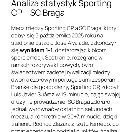
Analiza statystyk Sporting
CP – SC Braga
Mecz między Sporting CP a SC Braga, który
odbył się 5 października 2025 roku na
stadionie Estádio José Alvalade, zakończył
się
wynikiem 1-1
, dostarczając kibicom
sporo emocji. Spotkanie, rozegrane w
ramach rozgrywek ligowych, było
świadectwem zaciętej rywalizacji między
dwoma czołowymi portugalskimi zespołami.
Bramkę dla gospodarzy, Sporting CP, zdobył
Luis Javier Suárez w 19. minucie, dając swojej
drużynie prowadzenie. SC Braga zdołało
jednak wyrównać w ostatnich sekundach
meczu, a konkretnie w 90+7. minucie, dzięki
trafieniu Rodrigo Zlazara z rzutu karnego, co
przypieczętowało podział punktów. Analiza