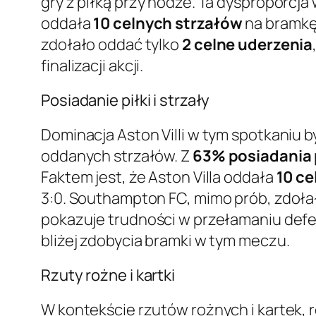
gry z piłką przy nodze. Ta dysproporcja 
oddała
10 celnych strzałów
na bramkę 
zdołało oddać tylko
2 celne uderzenia
finalizacji akcji.
Posiadanie piłki i strzały
Dominacja Aston Villi w tym spotkaniu b
oddanych strzałów. Z
63% posiadania 
Faktem jest, że Aston Villa oddała
10 ce
3:0. Southampton FC, mimo prób, zdoł
pokazuje trudności w przełamaniu defen
bliżej zdobycia bramki w tym meczu.
Rzuty rożne i kartki
W kontekście rzutów rożnych i kartek,