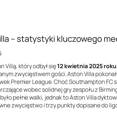
lla – statystyki kluczowego m
5
Villą, który odbył się
12 kwietnia 2025 roku
nym zwycięstwem gości. Aston Villa pokona
ywek Premier League. Choć Southampton FC st
starczające wobec solidnej gry zespołu z Birm
ło pełne walki, jednak to Aston Villa dyktow
ewne zwycięstwo i trzy punkty dopisane do l