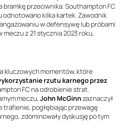
 na bramkę przeciwnika. Southampton FC
u odnotowano kilka kartek. Zawodnik
 zaangażowaniu w defensywę lub próbami
 meczu z 21 stycznia 2023 roku,
lka kluczowych momentów, które
ykorzystanie rzutu karnego przez
ampton FC na odrobienie strat.
 samym meczu,
John McGinn
zaznaczył
e trafienie, pogłębiając przewagę
rnego, zdominowały dyskusję po tym