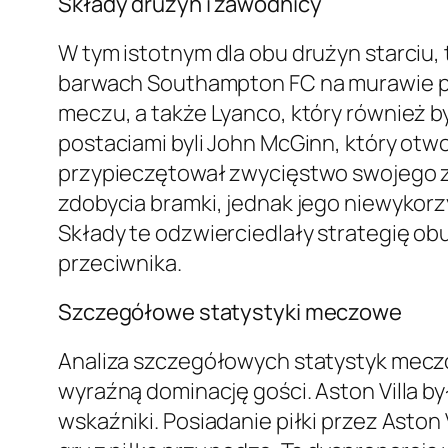
Składy drużyn i zawodnicy
W tym istotnym dla obu drużyn starciu,
barwach Southampton FC na murawie poja
meczu, a także Lyanco, który również by
postaciami byli John McGinn, który otwor
przypieczętował zwycięstwo swojego z
zdobycia bramki, jednak jego niewykor
Składy te odzwierciedlały strategię ob
przeciwnika.
Szczegółowe statystyki meczowe
Analiza szczegółowych statystyk meczo
wyraźną dominację gości. Aston Villa b
wskaźniki. Posiadanie piłki przez Aston 