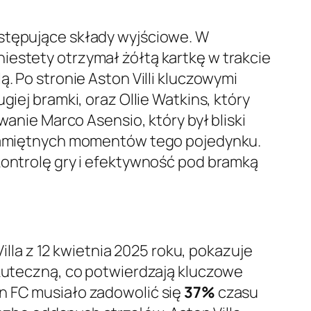
astępujące składy wyjściowe. W
iestety otrzymał żółtą kartkę w trakcie
. Po stronie Aston Villi kluczowymi
iej bramki, oraz Ollie Watkins, który
ie Marco Asensio, który był bliski
j pamiętnych momentów tego pojedynku.
kontrolę gry i efektywność pod bramką
la z 12 kwietnia 2025 roku, pokazuje
skuteczną, co potwierdzają kluczowe
 FC musiało zadowolić się
37%
czasu