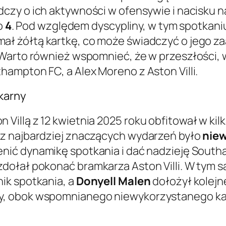
adczy o ich aktywności w ofensywie i nacisku
ko
4
. Pod względem dyscypliny, w tym spotkani
ymał żółtą kartkę, co może świadczyć o jego
Warto również wspomnieć, że w przeszłości, w
ampton FC, a Alex Moreno z Aston Villi.
karny
Villą z 12 kwietnia 2025 roku obfitował w ki
 z najbardziej znaczących wydarzeń było
niew
enić dynamikę spotkania i dać nadzieję South
zdołał pokonać bramkarza Aston Villi. W tym
ik spotkania, a
Donyell Malen
dołożył kolejn
y, obok wspomnianego niewykorzystanego ka