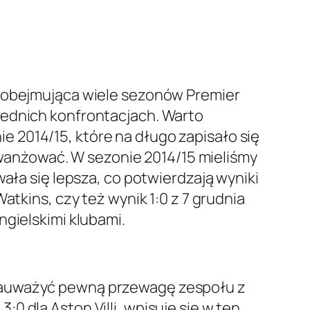
, obejmująca wiele sezonów Premier
rednich konfrontacjach. Warto
ie 2014/15, które na długo zapisało się
rewanżować. W sezonie 2014/15 mieliśmy
ała się lepsza, co potwierdzają wyniki
atkins, czy też wynik 1:0 z 7 grudnia
ngielskimi klubami.
 zauważyć pewną przewagę zespołu z
:0 dla Aston Villi, wpisuje się w ten