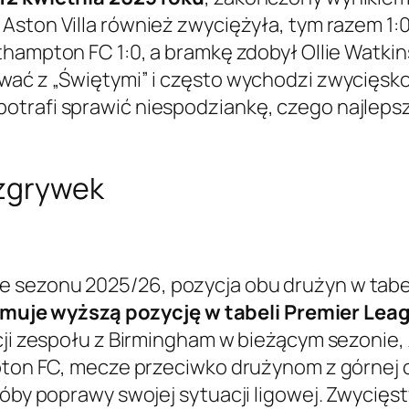
, Aston Villa również zwyciężyła, tym razem 1
uthampton FC 1:0, a bramkę zdobył Ollie Watkin
ać z „Świętymi” i często wychodzi zwycięsko z
otrafi sprawić niespodziankę, czego najleps
ozgrywek
 sezonu 2025/26, pozycja obu drużyn w tabe
ajmuje wyższą pozycję w tabeli Premier Lea
zycji zespołu z Birmingham w bieżącym sezon
pton FC, mecze przeciwko drużynom z górnej czę
próby poprawy swojej sytuacji ligowej. Zwycię