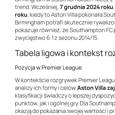
trend. Wcześniej,
7 grudnia 2024 roku
roku
, kiedy to Aston Villa pokonała So
Birmingham potrafi skutecznie rywalizow
pokazuje również, że Southampton FC p
zwycięstwo 6:1 z sezonu 2014/15.
Tabela ligowa i kontekst r
Pozycja w Premier League
W kontekście rozgrywek Premier League
analizy ich formy i celów.
Aston Villa z
klasyfikacji świadczy o lepszej dyspo
punktów, jak i ogólnej gry. Dla Southam
okazją do pokazania swojej wartości i 