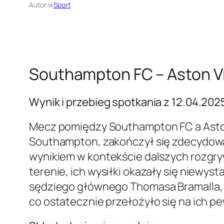
Autor:
w
Sport
Southampton FC – Aston Vi
Wynik i przebieg spotkania z 12.04.202
Mecz pomiędzy Southampton FC a Aston 
Southampton, zakończył się zdecydowa
wynikiem w kontekście dalszych rozgr
terenie, ich wysiłki okazały się niewy
sędziego głównego Thomasa Bramalla, by
co ostatecznie przełożyło się na ich p