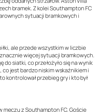
iczbę oddanych strzałów. Aston Villa
rzech bramek. Z kolei Southampton FC
larownych sytuacji bramkowych i
łki, ale przede wszystkim w liczbie
 znacznie więcej sytuacji bramkowych.
gę do siatki, co przełożyło się na wynik
i
, co jest bardzo niskim wskaźnikiem i
o kontrolował przebieg gry i kto był
i w meczu z Southampton FC. Goście