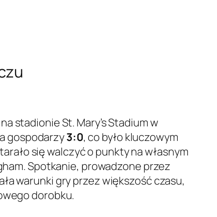
eczu
na stadionie St. Mary’s Stadium w
ła gospodarzy
3:0
, co było kluczowym
arało się walczyć o punkty na własnym
ingham. Spotkanie, prowadzone przez
ała warunki gry przez większość czasu,
igowego dorobku.