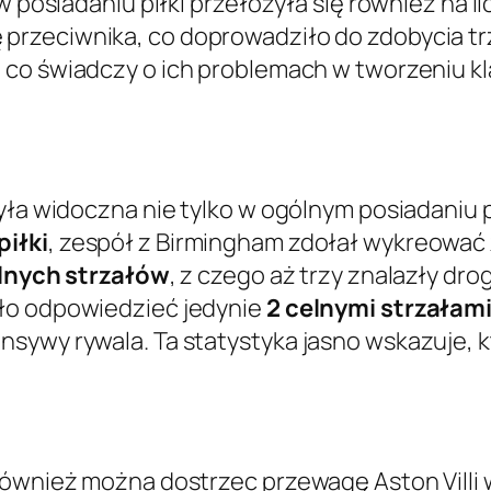
w posiadaniu piłki przełożyła się również na l
przeciwnika, co doprowadziło do zdobycia t
, co świadczy o ich problemach w tworzeniu k
yła widoczna nie tylko w ogólnym posiadaniu pi
piłki
, zespół z Birmingham zdołał wykreować
lnych strzałów
, z czego aż trzy znalazły dro
ało odpowiedzieć jedynie
2 celnymi strzałam
sywy rywala. Ta statystyka jasno wskazuje, kt
 również można dostrzec przewagę Aston Vill