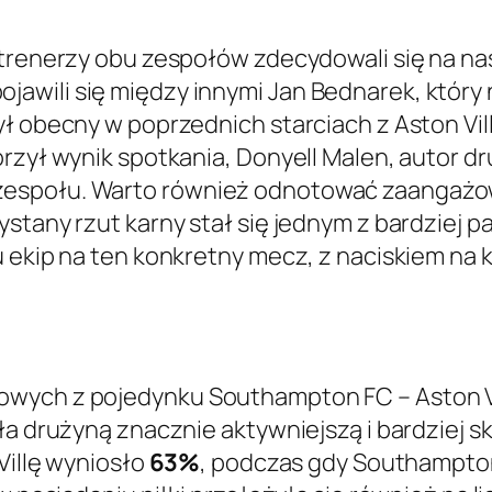
 trenerzy obu zespołów zdecydowali się na n
wili się między innymi Jan Bednarek, który n
ł obecny w poprzednich starciach z Aston Villą
zył wynik spotkania, Donyell Malen, autor drug
espołu. Warto również odnotować zaangażowan
zystany rzut karny stał się jednym z bardzie
u ekip na ten konkretny mecz, z naciskiem na 
wych z pojedynku Southampton FC – Aston Vil
yła drużyną znacznie aktywniejszą i bardziej 
Villę wyniosło
63%
, podczas gdy Southampton