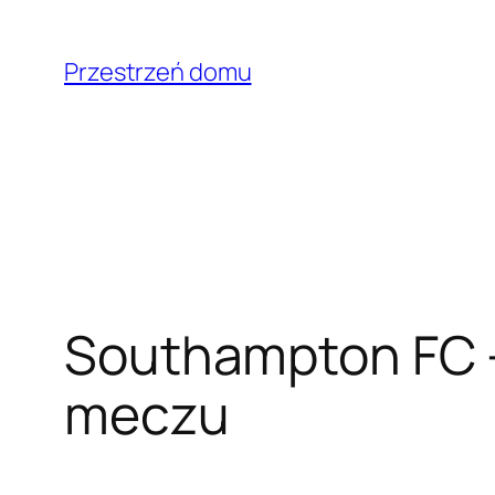
Przejdź
do
Przestrzeń domu
treści
Southampton FC – 
meczu