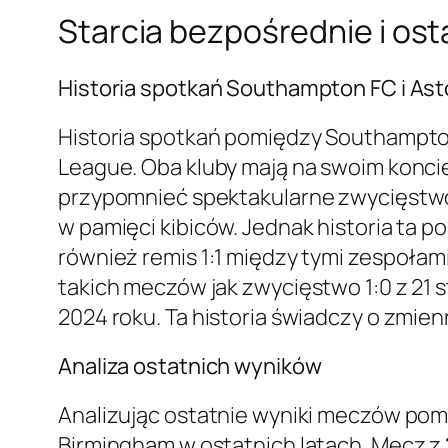
Starcia bezpośrednie i os
Historia spotkań Southampton FC i Asto
Historia spotkań pomiędzy Southampton
League. Oba kluby mają na swoim konci
przypomnieć spektakularne zwycięst
w pamięci kibiców. Jednak historia ta p
również remis 1:1 między tymi zespołami
takich meczów jak zwycięstwo 1:0 z 21 s
2024 roku. Ta historia świadczy o zmien
Analiza ostatnich wyników
Analizując ostatnie wyniki meczów po
Birmingham w ostatnich latach. Mecz z