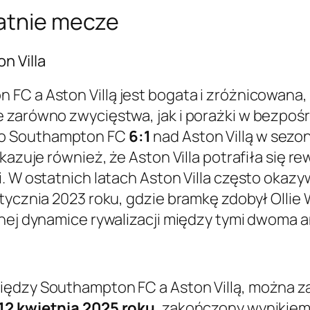
tatnie mecze
n Villa
 FC a Aston Villą jest bogata i zróżnicowana
e zarówno zwycięstwa, jak i porażki w bezpoś
wo Southampton FC
6:1
nad Aston Villą w sezon
okazuje również, że Aston Villa potrafiła się 
. W ostatnich latach Aston Villa często okazyw
tycznia 2023 roku, gdzie bramkę zdobył Ollie W
nej dynamice rywalizacji między tymi dwoma a
między Southampton FC a Aston Villą, można
12 kwietnia 2025 roku
, zakończony wynikiem 3