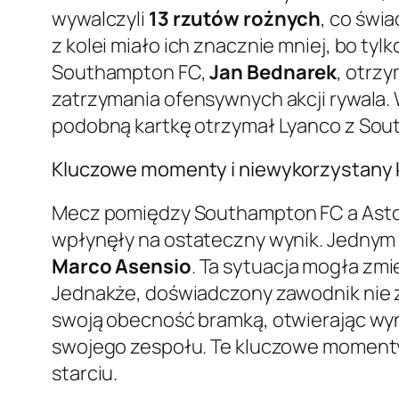
wywalczyli
13 rzutów rożnych
, co świ
z kolei miało ich znacznie mniej, bo tyl
Southampton FC,
Jan Bednarek
, otrz
zatrzymania ofensywnych akcji rywala. 
podobną kartkę otrzymał Lyanco z South
Kluczowe momenty i niewykorzystany 
Mecz pomiędzy Southampton FC a Aston 
wpłynęły na ostateczny wynik. Jednym
Marco Asensio
. Ta sytuacja mogła zmi
Jednakże, doświadczony zawodnik nie 
swoją obecność bramką, otwierając wyn
swojego zespołu. Te kluczowe moment
starciu.